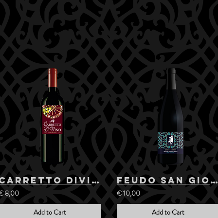
Carretto DiVino - Red Wine
Feudo San Giorgio - Chardonnay I.G.T. TERRE 
€ 8,00
€ 10,00
Add to Cart
Add to Cart