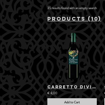
35 results found with an empty search
Products (10)
Carretto DiVino - White Wine
€ 8,00
Add to Cart