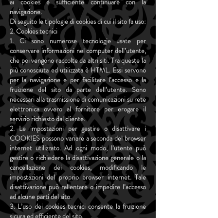
ai cookies è sufficiente continuare con la
navigazione.
Di seguito le tipologie di cookies di cui il sito fa uso:
2. Cookies tecnici
1. Ci sono numerose tecnologie usate per
conservare informazioni nel computer dell’utente,
che poi vengono raccolte da altri siti. Tra queste la
più conosciuta ed utilizzata è HTML. Essi servono
per la navigazione e per facilitare l’accesso e la
fruizione del sito da parte dell’utente. Sono
necessari alla trasmissione di comunicazioni su rete
elettronica ovvero al fornitore per erogare il
servizio richiesto dal cliente.
2. Le impostazioni per gestire o disattivare i
COOKIES possono variare a seconda del browser
internet utilizzato. Ad ogni modo, l’utente può
gestire o richiedere la disattivazione generale o la
cancellazione dei cookies, modificando le
impostazioni del proprio browser internet. Tale
disattivazione può rallentare o impedire l’accesso
ad alcune parti del sito.
3. L’uso dei cookies tecnici consente la fruizione
sicura ed efficiente del sito.