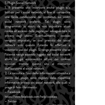
5.Plugin Social Network
1. Il presente sito incorpora anche plugin e/o
bottoni per i social network, al fine di consentire
una facile condivisione dei contenuti sui vostri
social network preferiti. Tali plugin sono
programmati in modo da non impostare alcun
cookie all’accesso della pagina per salvaguardare la
privacy degli utenti. Eventualmente i cookies
vengono impostati, se così previsto dai social
network solo quando l’utente fa effettivo e
volontario uso del plugin. Si tenga presente che se
l’utente naviga essendo loggato nel social network
allora ha già acconsentito all’uso dei cookies
veicolati tramite questo sito al momento
dell’iscrizione al social network.
2. La raccolta e l’uso delle informazioni ottenute a
mezzo del plugin sono regolati dalle rispettive
informative privacy dei social network, alle quali si
prega di fare riferimento:
– Facebook
https://www.facebook.com/help/cookies
– Twitter