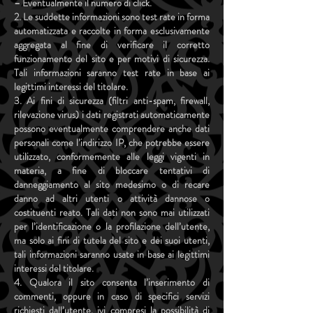
– Eventualmente il numero di click.
2. Le suddette informazioni sono test rate in forma
automatizzata e raccolte in forma esclusivamente
aggregata al fine di verificare il corretto
funzionamento del sito e per motivi di sicurezza.
Tali informazioni saranno test rate in base ai
legittimi interessi del titolare.
3. Ai fini di sicurezza (filtri anti-spam, firewall,
rilevazione virus) i dati registrati automaticamente
possono eventualmente comprendere anche dati
personali come l’indirizzo IP, che potrebbe essere
utilizzato, conformemente alle leggi vigenti in
materia, a fine di bloccare tentativi di
danneggiamento al sito medesimo o di recare
danno ad altri utenti o attività dannose o
costituenti reato. Tali dati non sono mai utilizzati
per l’identificazione o la profilazione dell’utente,
ma solo ai fini di tutela del sito e dei suoi utenti,
tali informazioni saranno usate in base ai legittimi
interessi del titolare.
4. Qualora il sito consenta l’inserimento di
commenti, oppure in caso di specifici servizi
richiesti dall’utente, ivi compresi la possibilità di