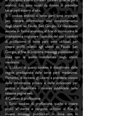
4. Potranno essere installati cookies di terze parti
analitici. Essi sono inviati da domini di predette
terze parti esterni al sito.
5. I cookies analitici di terze parti sono impiegati
per rilevare informazioni soul comportamento
degli utenti su Feudo San Giorgio. La rilevazione
avviene in forma anonima, al fine di monitorare le
prestazioni e migliorare l’usabilità del sito. I cookies
di profilazione di terze parti sono utilizzati per
creare profili relativi agli utenti su Feudo San
Giorgio, al fine di proporre messaggi pubblicitari in
linea con le scelte manifestate degli utenti
medesimi.
6. L’utilizzo di questi cookies è disciplinato dalle
regole predisposte dalle terze parti medesime.
Pertanto, si invitano gli utenti a prendere visione
delle informative privacy e delle indicazioni per
gestire o disabilitare i cookies pubblicate nelle
relative pagine web.
4.Cookies di profilazione
1. Sono cookies di profilazione quello a creare
profili all’utente e vengono utilizzati al fine di
inviare messaggi pubblicitari in linea con le