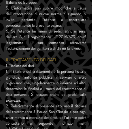
Italiana ed Europea.
5. L’informativa può subire modifiche a causa
dell’introduzione di nuove norme al riguardo, si
invita, pertanto, l’utente a controllare
periodicamente la presente pagina.
6. Se l’utente ha meno di sedici anni, ai sensi
dell’art. 8, c. 1 regolamento UE 2016/679, dovrà
legittimare il suo consenso attraverso
l’autorizzazione dei genitori o di chi ne fa le veci.
II- TRATTAMENTO DEI DATI
1. Titolare dei dati
1. Il titolare del trattamento è la persona fisica o
giuridica, l’autorità pubblica, il servizio o altro
organismo che, singolarmente o insieme ad altri,
determina le finalità e i mezzi del trattamento di
dati personali. Si occupa anche dei profili sulla
sicurezza.
2. Relativamente al presente sito web il titolare
del trattamento è Feudo San Giorgio e per ogni
chiarimento o esercizio dei diritti dell’utente potrà
contattarlo al seguente indirizzo mail: