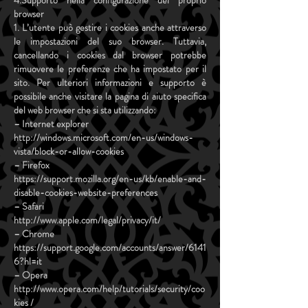
4.Supporto nella configurazione del proprio
browser
1. L’utente può gestire i cookies anche attraverso
le impostazioni del suo browser. Tuttavia,
cancellando i cookies dal browser potrebbe
rimuovere le preferenze che ha impostato per il
sito. Per ulteriori informazioni e supporto è
possibile anche visitare la pagina di aiuto specifica
del web browser che si sta utilizzando:
– Internet explorer
http://windows.microsoft.com/en-us/windows-
vista/block-or-allow-cookies
– Firefox
https://support.mozilla.org/en-us/kb/enable-and-
disable-cookies-website-preferences
– Safari
http://www.apple.com/legal/privacy/it/
– Chrome
https://support.google.com/accounts/answer/6141
6?hl=it
– Opera
http://www.opera.com/help/tutorials/security/coo
kies
/