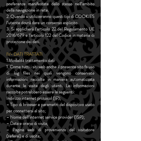
preferenze manifestate dallo stesso nell’ambito
della navigazione in rete.
2. Quando si utilizzeranno questi tipi di COOKIES
l’utente dovrà dare un consenso esplicito.
3. Si applicherà l’articolo 22 del Regolamento UE
2016/679 e l’articolo 122 del Codice in materia di
protezione dei dati.
IV- DATI TRATTATI
1.Modalità trattamento dati
1. Come tutti i siti web anche il presente sito fa uso
di log files nei quali vengono conservate
informazioni raccolte in maniera automatizzata
durante le visite degli utenti. Le informazioni
raccolte potrebbero essere le seguenti:
Indirizzo internet protocol (IP);
– Tipo di browser e parametri del dispositivo usato
per connettersi al sito;
– Nome dell’internet service provider (ISP);
– Data e orario di visita;
– Pagina web di provenienza del visitatore
(referal) e di uscita;