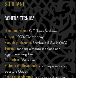
SICILIANE
SCHEDA TECNICA
Denominazione:
I.G.T. Terre Siciliane
Vitigno:
100% Chardonnay
Zona di produzione:
Sambuca di Sicilia (AG)
Terreno:
tendenzialmente sabbioso con
agglomerati argillosi
Altimetria:
350 s.l.m.
Sistema di allevamento:
controspalliera con
potatura Guyot
Epoca di vendemmia:
prima metà di agosto
Resa per ettaro:
50-60 quintali per ettaro
Vinificazione:
diraspatura, pressatura soffice e
illimpidimento veloce, fermentazione con
lieviti selezionati a temperatura scalare
Colore:
giallo tenue