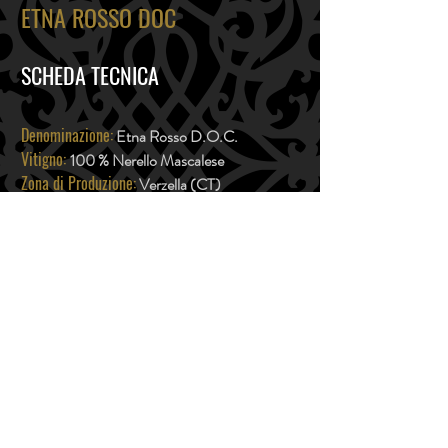
ETNA ROSSO
DOC
SCHEDA TECNICA
Denominazione:
Etna Rosso D.O.C.
Vitigno:
100 % Nerello Mascalese
Zona di Produzione:
Verzella (CT)
Colore:
colore intenso con note di cannella,
ribes nero e ciliegia
Grado alcolico:
14.5% Vol.
Temperatura di servizio:
18°c
Abbinamenti gastronomici:
ottimo con
selvaggina e formaggi stagionati