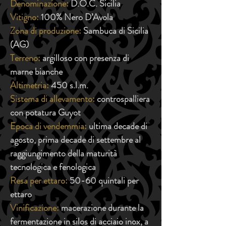
Denominazione:
D.O.C. Sicilia
Vitigno:
100% Nero D’Avola
Zona di produzione:
Sambuca di Sicilia
(AG)
Terreno:
argilloso con presenza di
marne bianche
Altimetria:
450 s.l.m.
Sistema di allevamento:
controspalliera
con potatura Guyot
Epoca di vendemmia:
ultima decade di
agosto, prima decade di settembre al
raggiungimento della maturità
tecnologica e fenologica
Resa per ettaro:
50-60 quintali per
ettaro
Vinificazione:
macerazione durante la
fermentazione in silos di acciaio inox, a