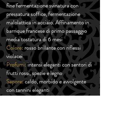
fine fermentazione svinatura con
pressatura soffice, fermentazione
malolattica in acciaio. Affinamento in
barrique francese di primo passaggio
media tostatura di 6 mesi
Colore:
rosso brillante con riflessi
violacei
Profumi:
intensi eleganti con sentori di
frutti rossi, spezie e legno
Sapore:
caldo, morbido e avvolgente
con tannini eleganti
Grado alcolico:
13.5% Vol.
Temperatura di servizio:
18-20°c
Abbinamenti gastronomici:
piatti di
carne e selvaggina, formaggi stagionati