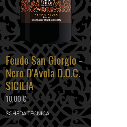
Feudo San Giorgio -
Nero D'Avola D.O.C.
SICILIA
Prezzo
10,00 €
SCHEDA TECNICA