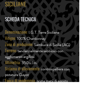
SICILIANE
SCHEDA TECNICA
Denominazione:
I.G.T. Terre Siciliane
Vitigno:
100% Chardonnay
Zona di produzione:
Sambuca di Sicilia (AG)
Terreno:
tendenzialmente sabbioso con
agglomerati argillosi
Altimetria:
350 s.l.m.
Sistema di allevamento:
controspalliera con
potatura Guyot
Epoca di vendemmia:
prima metà di agosto
Resa per ettaro:
50-60 quintali per ettaro
Vinificazione:
diraspatura, pressatura soffice e
illimpidimento veloce, fermentazione con
lieviti selezionati a temperatura scalare
Colore:
giallo tenue