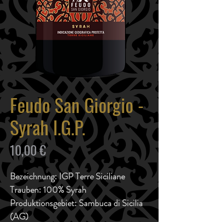
Feudo San Giorgio -
Syrah I.G.P.
Preis
10,00 €
Bezeichnung:
IGP Terre Siciliane
Trauben:
100% Syrah
Produktionsgebiet:
Sambuca di Sicilia
(AG)