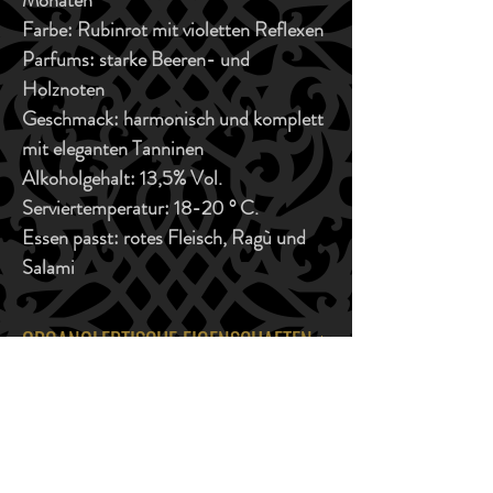
Monaten
Farbe:
Rubinrot mit violetten Reflexen
Parfums:
starke Beeren- und
Holznoten
Geschmack:
harmonisch und komplett
mit eleganten Tanninen
Alkoholgehalt:
13,5% Vol.
Serviertemperatur:
18-20 ° C.
Essen passt:
rotes Fleisch, Ragù und
Salami
ORGANOLEPTISCHE EIGENSCHAFTEN
Farbe:
Rubinrot mit violetten Reflexen
KAUFE JETZT
Aromen:
ausgeprägte Noten von Beeren und
Noten von Holz
KONTAKTIEREN SIE DEN VERKÄUFER
Geschmack:
harmonisch und komplett mit
Mail: info@feudosangiorgio.com
eleganten Tanninen