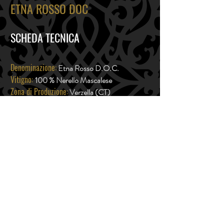
ETNA ROSSO
DOC
SCHEDA TECNICA
Denominazione:
Etna Rosso D.O.C.
Vitigno:
100 % Nerello Mascalese
Zona di Produzione:
Verzella (CT)
Colore:
colore intenso con note di cannella,
ribes nero e ciliegia
Grado alcolico:
14.5% Vol.
Temperatura di servizio:
18°c
Abbinamenti gastronomici:
ottimo con
selvaggina e formaggi stagionati